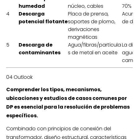
humedad
núcleo, cables
70%
4
Descarga
Placa de prensa,
Acumul
potencial flotante
soportes de plomo,
de des
derivaciones
magnéticas
5
Descarga de
Agua/fibras/partícula
La dis
contaminantes
s de metal en aceite
agua a
campo 
04 Outlook
Comprender los tipos, mecanismos,
ubicaciones y estudios de casos comunes por
DP es esencial para la resolución de problemas
específicos.
Combinado con principios de conexión del
transformador, diseño estructural, características