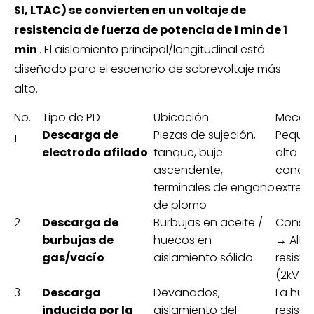
SI, LTAC) se convierten en un voltaje de
resistencia de fuerza de potencia de 1 min de 1
min
. El aislamiento principal/longitudinal está
diseñado para el escenario de sobrevoltaje más
alto.
No.
Tipo de PD
Ubicación
Mecan
Descarga de
Piezas de sujeción,
Pequeñ
1
electrodo afilado
tanque, buje
alta d
ascendente,
conce
terminales de engaño
extrem
de plomo
2
Descarga de
Burbujas en aceite /
Constan
burbujas de
huecos en
→ Alta
gas/vacío
aislamiento sólido
resist
(2kV/
3
Descarga
Devanados,
La hum
inducida por la
aislamiento del
resiste