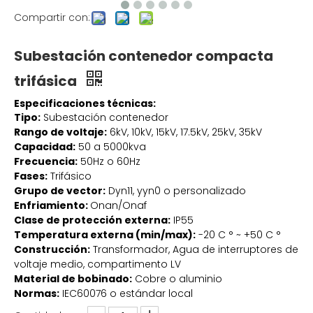
Compartir con:
Subestación contenedor compacta
trifásica
Especificaciones técnicas:
Tipo:
Subestación contenedor
Rango de voltaje:
6kV, 10kV, 15kV, 17.5kV, 25kV, 35kV
Capacidad:
50 a 5000kva
Frecuencia:
50Hz o 60Hz
Fases:
Trifásico
Grupo de vector:
Dyn11, yyn0 o personalizado
Enfriamiento:
Onan/Onaf
Clase de protección externa:
IP55
Temperatura externa (min/max):
-20 C ° ~ +50 C °
Construcción:
Transformador, Agua de interruptores de
voltaje medio, compartimento LV
Material de bobinado:
Cobre o aluminio
Normas:
IEC60076 o estándar local