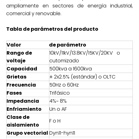
ampliamente en sectores de energía industrial,
comercial y renovable.
Tabla de parámetros del producto
Valor
de parámetro
Rango de
10kV/11kV/13.8KV/15KV/20KV o
voltaje
cutomizado
Capacidad
500kva a 1600kva
Grietas
± 2x2.5% (estándar) o OLTC
Frecuencia
50Hz o 60Hz
Fases
Trifásico
Impedancia
4%~ 8%
Enfriamiento
Un o AF
Clase de
F o H
aislamiento
Grupo vectorial
Dyn11-hyn11